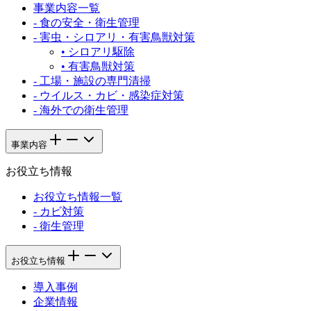
事業内容一覧
-
食の安全・衛生管理
-
害虫・シロアリ・有害鳥獣対策
•
シロアリ駆除
•
有害鳥獣対策
-
工場・施設の専門清掃
-
ウイルス・カビ・感染症対策
-
海外での衛生管理
事業内容
お役立ち情報
お役立ち情報一覧
-
カビ対策
-
衛生管理
お役立ち情報
導入事例
企業情報