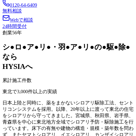
0120-64-6409
無料相談
Webで相談
24時間受付
創業56年
シ
●
ロ
●
ア
●
リ
●
・
羽
●
ア
●
リ
●
の
●
駆
●
除
●
なら
HYSIAへ
累計施工件数
東北で
3,000
件以上
の実績
日本上陸と同時に、薬をまかないシロアリ駆除工法、セント
リコンシステムを採用。以降、20年以上に渡って東北の住宅
をシロアリから守ってきました。宮城県、秋田県、岩手県、
青森県を中心に東北地方全域でシロアリ予防・駆除施工を行
っています。床下の有無や建物の構造・規模・築年数を問わ
ず、またヤマトシロアリ、イエシロアリ、カンザイシロアリ