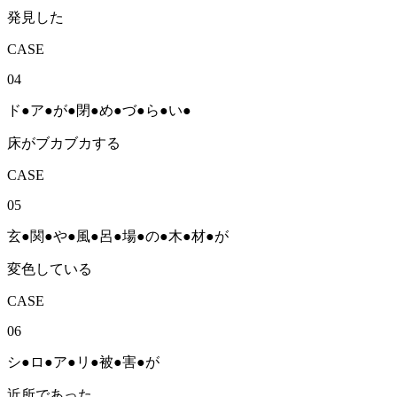
発見
した
CASE
04
ド
●
ア
●
が
●
閉
●
め
●
づ
●
ら
●
い
●
床がブカブカする
CASE
05
玄
●
関
●
や
●
風
●
呂
●
場
●
の
●
木
●
材
●
が
変色している
CASE
06
シ
●
ロ
●
ア
●
リ
●
被
●
害
●
が
近所であった