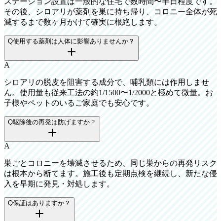
ステーション設置は一般的な住宅で数時間〜半日程度です。
その後、シロアリが薬剤を巣に持ち帰り、コロニー全体が死
滅するまで数ヶ月かけて確実に根絶します。
Q
使用する薬剤は人体に影響ありませんか？
A
シロアリの脱皮を阻害する成分で、哺乳類には作用しませ
ん。使用量も従来工法の約1/1500〜1/2000と極めて微量。お
子様やペットのいるご家庭でも安心です。
Q
駆除後の再発は防げますか？
A
巣ごとコロニーを壊滅させるため、同じ巣からの再発リスク
は根本から断てます。施工後も定期点検を継続し、新たな侵
入を早期に発見・対処します。
Q
保証はありますか？