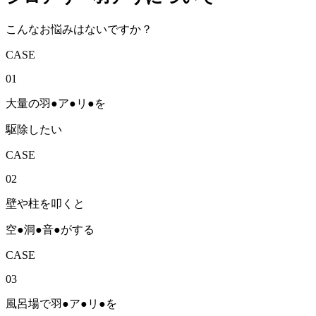
こんな
お悩み
はないですか？
CASE
01
大量の
羽
●
ア
●
リ
●
を
駆除したい
CASE
02
壁や柱を叩くと
空
●
洞
●
音
●
がする
CASE
03
風呂場で
羽
●
ア
●
リ
●
を