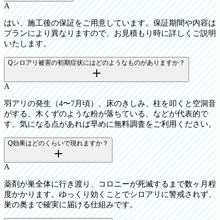
A
はい、施工後の保証をご用意しています。保証期間や内容は
プランにより異なりますので、お見積もり時に詳しくご説明
いたします。
Q
シロアリ被害の初期症状にはどのようなものがありますか？
A
羽アリの発生（4〜7月頃）、床のきしみ、柱を叩くと空洞音
がする、木くずのような粉が落ちている、などが代表的で
す。気になる点があれば早めに無料調査をご利用ください。
Q
効果はどのくらいで現れますか？
A
薬剤が巣全体に行き渡り、コロニーが死滅するまで数ヶ月程
度かかります。ゆっくり効くことでシロアリに警戒されず、
巣の奥まで確実に届ける仕組みです。