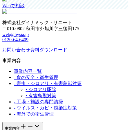
Webで相談
株式会社ダイナミック・サニート
〒010-0802 秋田市外旭川字三後田175
web@hysia.jp
0120-64-6409
お問い合わせ
資料ダウンロード
事業内容
事業内容一覧
-
食の安全・衛生管理
-
害虫・シロアリ・有害鳥獣対策
•
シロアリ駆除
•
有害鳥獣対策
-
工場・施設の専門清掃
-
ウイルス・カビ・感染症対策
-
海外での衛生管理
事業内容