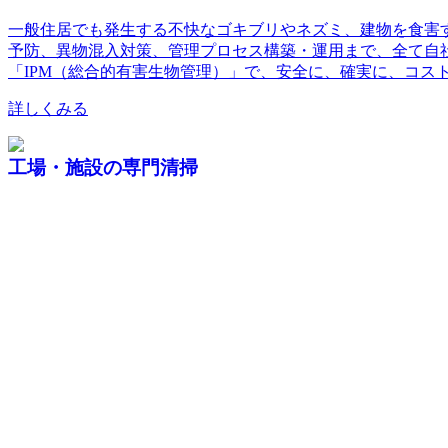
一般住居でも発生する不快なゴキブリやネズミ、建物を食害
予防、異物混入対策、管理プロセス構築・運用まで、全て自
「IPM（総合的有害生物管理）」で、安全に、確実に、コス
詳しくみる
工場・施設の専門清掃