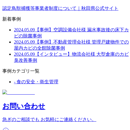
認定鳥獣捕獲等事業者制度について｜秋田県公式サイト
新着事例
2024.05.09
【事例】空調設備会社様 漏水事故後の床下カ
ビの除菌事例
2024.05.09
【事例】不動産管理会社様 管理戸建物件での
屋内カビの全館除菌事例
2024.05.09
【インタビュー】物流会社様 大型倉庫のカビ
臭改善事例
事例カテゴリ一覧
-
食の安全・衛生管理
お問い合わせ
急ぎのご相談でも お気軽にご連絡ください。