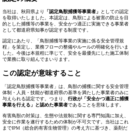
当社は、秋田県より
「認定鳥獣捕獲等事業者」
としての認定
を取得いたしました。本認定は、鳥獣による被害の防止を目
的とした捕獲等の事業を、安全かつ適正に実施できる事業者
として都道府県知事が認定する制度です。
認定にあたり、「鳥獣捕獲等事業の実施に係る安全管理規
程」を策定し、業務フローの整備やルールの明確化を行いま
した。今後は本規程に準じて、安全を最優先にした施工体制
で業務に取り組んでまいります。
この認定が意味すること
「認定鳥獣捕獲等事業者」は、鳥獣の捕獲に関する安全管理
体制・人員・技能が都道府県の基準を満たした事業者のみに
与えられる認定です。つまり、
行政が「安全かつ適正に捕獲
事業を行える」と認めた事業者
であることを意味します。
有害鳥獣の対策は、生態や法規制に関する専門知識に加え、
安全に作業を遂行するための体制が不可欠です。当社はこれ
までIPM（総合的有害生物管理）の考え方に基づき、薬剤だ