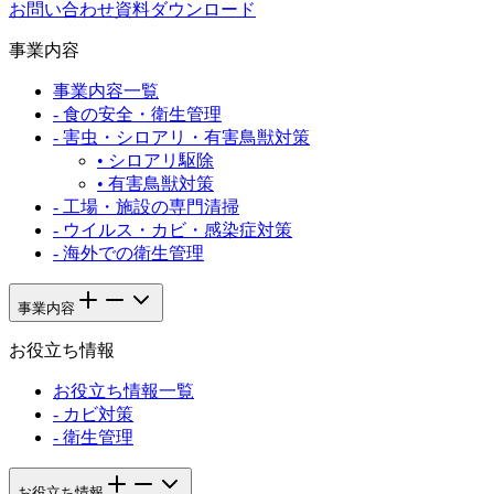
お問い合わせ
資料ダウンロード
事業内容
事業内容一覧
-
食の安全・衛生管理
-
害虫・シロアリ・有害鳥獣対策
•
シロアリ駆除
•
有害鳥獣対策
-
工場・施設の専門清掃
-
ウイルス・カビ・感染症対策
-
海外での衛生管理
事業内容
お役立ち情報
お役立ち情報一覧
-
カビ対策
-
衛生管理
お役立ち情報