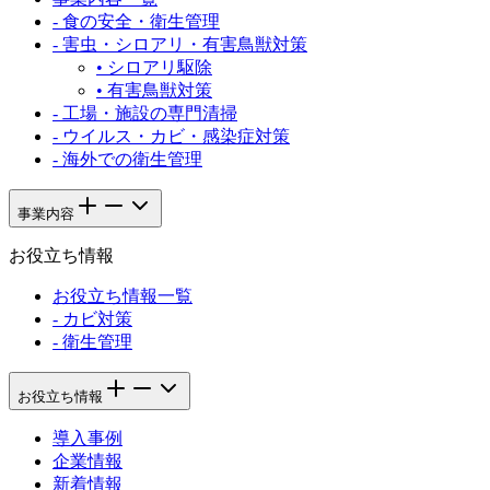
-
食の安全・衛生管理
-
害虫・シロアリ・有害鳥獣対策
•
シロアリ駆除
•
有害鳥獣対策
-
工場・施設の専門清掃
-
ウイルス・カビ・感染症対策
-
海外での衛生管理
事業内容
お役立ち情報
お役立ち情報一覧
-
カビ対策
-
衛生管理
お役立ち情報
導入事例
企業情報
新着情報