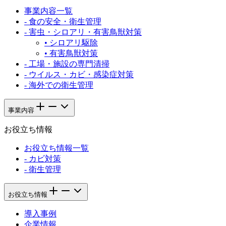
事業内容一覧
-
食の安全・衛生管理
-
害虫・シロアリ・有害鳥獣対策
•
シロアリ駆除
•
有害鳥獣対策
-
工場・施設の専門清掃
-
ウイルス・カビ・感染症対策
-
海外での衛生管理
事業内容
お役立ち情報
お役立ち情報一覧
-
カビ対策
-
衛生管理
お役立ち情報
導入事例
企業情報