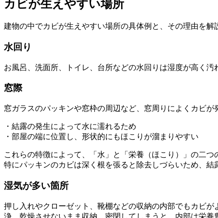
カビが生えやすい場所
建物の中でカビが生えやすい場所の具体例と、その理由を解
水回り
お風呂、洗面所、トイレ、台所などの水回りは湿度が高く汚
窓際
窓ガラスのパッキンや窓枠の周辺など、窓周りによくカビが
・結露の発生によって水に濡れるため
・部屋の端に位置し、形状的にもほこりが溜まりやすい
これらの特徴によって、「水」と「栄養（ほこり）」の二つ
特にパッキンのカビは深く根を張ると除去しづらいため、結
湿気が多い箇所
押し入れやクローゼット、靴棚などの収納の内部でもカビが
浄、乾燥させないまま収納、密閉してしまうと、内部は栄養