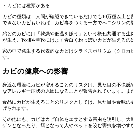
・カビには種類がある
カビの種類は、人間が確認できているだけでも10万種以上
できないカビもいれば、カビ毒をつくる一方でペニシリンの
殆どのカビには「乾燥や低温を嫌う」という概ね共通する生
が生え、靴棚や革靴にはよく青白く粉っぽいカビが生えるの
家の中で発生する代表的なカビはクラドスポリウム（クロカ
す。
カビの健康への影響
身近な環境にカビが増えることのリスクは、見た目の不快感
なアレルギー症状の原因になることが報告されています。ま
食品にカビが生えることのリスクとしては、見た目や食味の
げられます。
その他にも、カビはカビ自体をエサとする害虫を誘引し、大
ゲンとなったり、餌となって人やペットを咬む害虫を増やす