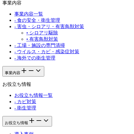
事業内容
事業内容一覧
-
食の安全・衛生管理
-
害虫・シロアリ・有害鳥獣対策
•
シロアリ駆除
•
有害鳥獣対策
-
工場・施設の専門清掃
-
ウイルス・カビ・感染症対策
-
海外での衛生管理
事業内容
お役立ち情報
お役立ち情報一覧
-
カビ対策
-
衛生管理
お役立ち情報