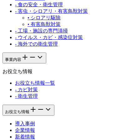
-
食の安全・衛生管理
-
害虫・シロアリ・有害鳥獣対策
•
シロアリ駆除
•
有害鳥獣対策
-
工場・施設の専門清掃
-
ウイルス・カビ・感染症対策
-
海外での衛生管理
事業内容
お役立ち情報
お役立ち情報一覧
-
カビ対策
-
衛生管理
お役立ち情報
導入事例
企業情報
新着情報