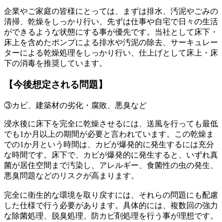
企業やご家庭の皆様にとっては、まずは排水、汚泥やごみの
清掃、乾燥をしっかり行い、先ずは仕事や自宅で日々の生活
ができるような状態にする事が優先です。当社として床下・
床上を含めたポンプによる排水や汚泥の除去、サーキュレー
ターによる乾燥処理をしっかり行い、仕上げとして床上・床
下の消毒を推奨しています。
【今後想定される問題】
③カビ、建築材の劣化・腐敗、悪臭など
浸水後に床下を完全に乾燥させるには、送風を行っても最低
でも1か月以上の期間が必要と言われています。この乾燥ま
での1か月という時間は、カビが爆発的に発生するには充分
な時間です。床下で、カビが爆発的に発生すると、いずれ真
菌が居住空間まで汚染し、アレルギー、食菌性の虫の発生、
悪臭問題などのリスクが高まります。
完全に衛生的な環境を取り戻すには、それらの問題にも配慮
した仕様で行う必要があります。具体的には、複数回の強力
な除菌処理、脱臭処理、防カビ剤処理を行う事が理想です。