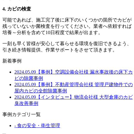
4. カビの検査
可能であれば、施工完了後に床下のいくつかの箇所でカビが
残っていないか菌検査を行ってください。業者へ依頼すれば
培養～分析を含めて10日程度で結果が出ます。
一刻も早く皆様が安心して暮らせる環境を復旧できるよう、
引き続き情報提供、作業サポートをさせて頂きます。
新着事例
2024.05.09
【事例】空調設備会社様 漏水事故後の床下カ
ビの除菌事例
2024.05.09
【事例】不動産管理会社様 管理戸建物件での
屋内カビの全館除菌事例
2024.05.09
【インタビュー】物流会社様 大型倉庫のカビ
臭改善事例
事例カテゴリ一覧
-
食の安全・衛生管理