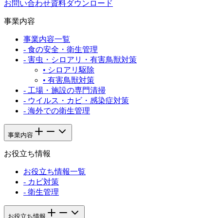
お問い合わせ
資料ダウンロード
事業内容
事業内容一覧
-
食の安全・衛生管理
-
害虫・シロアリ・有害鳥獣対策
•
シロアリ駆除
•
有害鳥獣対策
-
工場・施設の専門清掃
-
ウイルス・カビ・感染症対策
-
海外での衛生管理
事業内容
お役立ち情報
お役立ち情報一覧
-
カビ対策
-
衛生管理
お役立ち情報