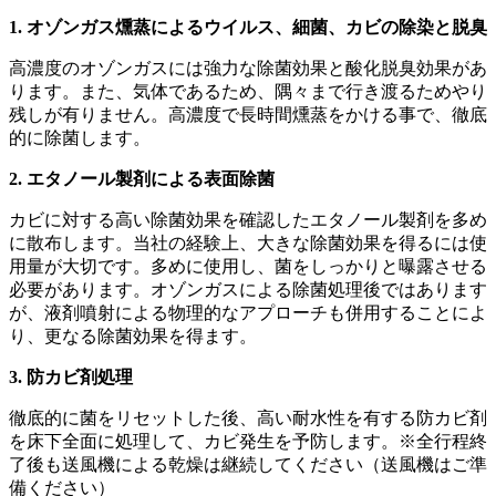
1. オゾンガス燻蒸によるウイルス、細菌、カビの除染と脱臭
高濃度のオゾンガスには強力な除菌効果と酸化脱臭効果があ
ります。また、気体であるため、隅々まで行き渡るためやり
残しが有りません。高濃度で長時間燻蒸をかける事で、徹底
的に除菌します。
2. エタノール製剤による表面除菌
カビに対する高い除菌効果を確認したエタノール製剤を多め
に散布します。当社の経験上、大きな除菌効果を得るには使
用量が大切です。多めに使用し、菌をしっかりと曝露させる
必要があります。オゾンガスによる除菌処理後ではあります
が、液剤噴射による物理的なアプローチも併用することによ
り、更なる除菌効果を得ます。
3. 防カビ剤処理
徹底的に菌をリセットした後、高い耐水性を有する防カビ剤
を床下全面に処理して、カビ発生を予防します。※全行程終
了後も送風機による乾燥は継続してください（送風機はご準
備ください）