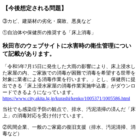
【今後想定される問題】
③カビ、建築材の劣化・腐敗、悪臭など
①自治体や保健所の推奨する「床上消毒」
秋田市のウェブサイトに水害時の衛生管理につい
て記載があります。
「令和5年7月15日に発生した大雨の影響により、床上浸水し
た家屋の内、ご家族での消毒が困難で消毒を希望する世帯を
対象に業者による消毒作業を行います。」とし、保健所に提
出できる「床上浸水家屋の消毒作業実施申込書」がダウンロ
ードできるようになっています。
https://www.city.akita.lg.jp/kurashi/kenko/1005371/1005586.html
当社でも感染症予防の観点で、排水、汚泥清掃の済んだ「床
上」の消毒対応を受け付けています。
②民間企業、一般のご家庭の復旧支援（排水、汚泥清掃、消
毒など）