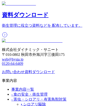
資料ダウンロード
衛生管理に役立つ資料などを 配布しています。
株式会社ダイナミック・サニート
〒010-0802 秋田市外旭川字三後田175
web@hysia.jp
0120-64-6409
お問い合わせ
資料ダウンロード
事業内容
事業内容一覧
-
食の安全・衛生管理
-
害虫・シロアリ・有害鳥獣対策
•
シロアリ駆除