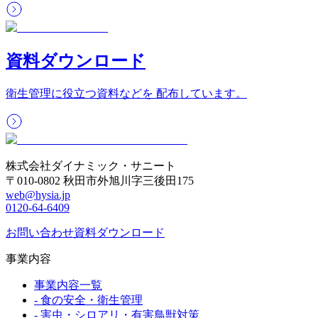
資料ダウンロード
衛生管理に役立つ資料などを 配布しています。
株式会社ダイナミック・サニート
〒010-0802 秋田市外旭川字三後田175
web@hysia.jp
0120-64-6409
お問い合わせ
資料ダウンロード
事業内容
事業内容一覧
-
食の安全・衛生管理
-
害虫・シロアリ・有害鳥獣対策