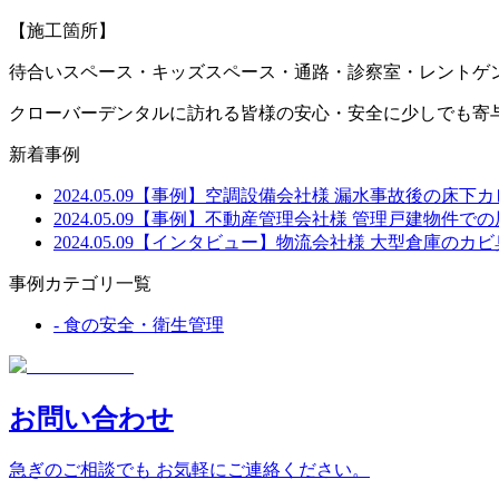
【施工箇所】
待合いスペース・キッズスペース・通路・診察室・レントゲ
クローバーデンタルに訪れる皆様の安心・安全に少しでも寄
新着事例
2024.05.09
【事例】空調設備会社様 漏水事故後の床下カ
2024.05.09
【事例】不動産管理会社様 管理戸建物件で
2024.05.09
【インタビュー】物流会社様 大型倉庫のカビ
事例カテゴリ一覧
-
食の安全・衛生管理
お問い合わせ
急ぎのご相談でも お気軽にご連絡ください。