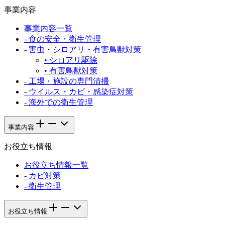
事業内容
事業内容一覧
-
食の安全・衛生管理
-
害虫・シロアリ・有害鳥獣対策
•
シロアリ駆除
•
有害鳥獣対策
-
工場・施設の専門清掃
-
ウイルス・カビ・感染症対策
-
海外での衛生管理
事業内容
お役立ち情報
お役立ち情報一覧
-
カビ対策
-
衛生管理
お役立ち情報